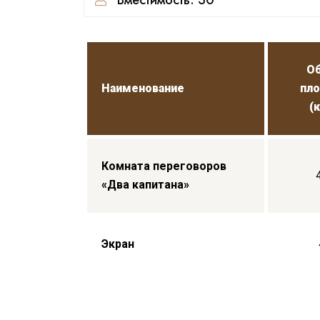
Вместимость: 30
О
Наименование
пл
(
Комната переговоров
«Два капитана»
Экран