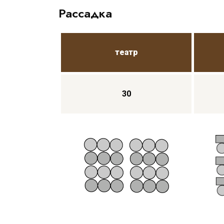
Рассадка
театр
30