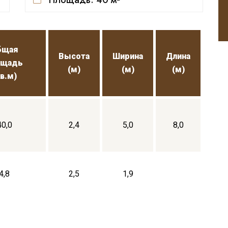
Площадь: 40 м²
бщая
Высота
Ширина
Длина
ощадь
(м)
(м)
(м)
кв.м)
40,0
2,4
5,0
8,0
4,8
2,5
1,9