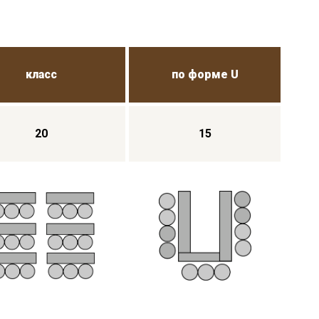
класс
по форме U
20
15