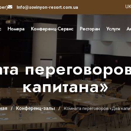
Вы
U
ber)
Info@sovinyon-resort.com.ua
с
Номера
Конференц-Сервис
Ресторан
Услуги
А
та переговоро
капитана»
ная
Конференц-залы
Комната переговоров «Два капи